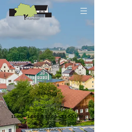
ÖFFNUNGSZEIT
EN
Montag
- Ruhetag -
Dienstag ab
17 Uhr geöffnet
Mittwoch - Sonntag
11.00 - 14.00
&
17.00 - 23.00
Uhr
Warme Küche